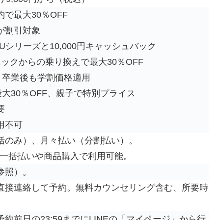
で最大30％OFF
が割引対象
SUシリーズと10,000円キャッシュバック
ニックからの乗り換えで最大30％OFF
F、卒業後も学割価格適用
最大30％OFF、親子で特別プライス
要
用不可
括のみ）、月々払い（分割払い）。
ayも一括払いや商品購入で利用可能。
参照）。
直接連絡して予約。無料カウンセリング含む、所要時
前日の23:59までにLINEの「マイページ」から行