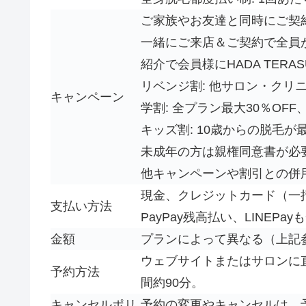
ご家族やお友達と同時にご契約
一緒にご来店＆ご契約で全員
紹介で会員様にHADA TERA
リベンジ割: 他サロン・クリ
キャンペーン
学割: 全プラン最大30％OF
キッズ割: 10歳からの脱毛が
未成年の方は親権同意書が必
他キャンペーンや割引との併
現金、クレジットカード（一
支払い方法
PayPay残高払い、LINEP
金額
プランによって異なる（上記
ウェブサイトまたはサロンに
予約方法
間約90分。
キャンセルポリ
予約の変更やキャンセルは、予約