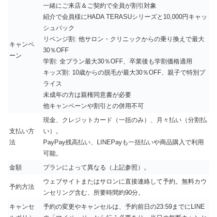
一緒にご来店＆ご契約で全員が割引対象
紹介で会員様にHADA TERASUシリーズと10,000円キャッ
シュバック
リベンジ割: 他サロン・クリニックからの乗り換えで最大
キャンペ
30％OFF
ーン
学割: 全プラン最大30％OFF、卒業後も学割価格適用
キッズ割: 10歳からの脱毛が最大30％OFF、親子で特別プ
ライス
未成年の方は親権同意書が必要
他キャンペーンや割引との併用不可
現金、クレジットカード（一括のみ）、月々払い（分割払
支払い方
い）。
法
PayPay残高払い、LINEPayも一括払いや商品購入で利用
可能。
金額
プランによって異なる（上記参照）。
ウェブサイトまたはサロンに直接連絡して予約。無料カウ
予約方法
ンセリング含む、所要時間約90分。
キャンセ
予約の変更やキャンセルは、予約前日の23:59までにLINE