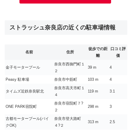
ストラッシュ奈良店の近くの駐車場情報
徒歩での距
口コミ評
名前
住所
離
価
奈良市西御門町１
金子モータープール
39 m
4
２
Peasy 駐車場
奈良市中筋町
103 m
4
奈良市高天市町１
タイムズ近鉄奈良駅北
119 m
3.1
４
奈良市宿院町７?
ONE PARK宿院町
298 m
3
２
古都モータープール(バイ
奈良市登大路町
313 m
2.5
クOK)
４?２