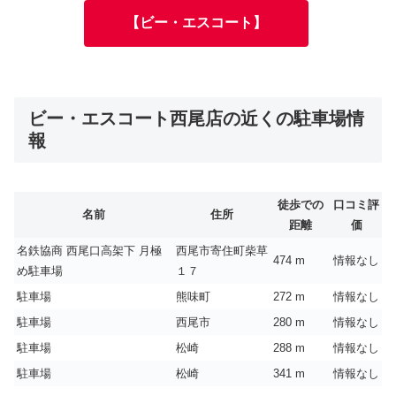
【ビー・エスコート】
ビー・エスコート西尾店の近くの駐車場情
報
徒歩での
口コミ評
名前
住所
距離
価
名鉄協商 西尾口高架下 月極
西尾市寄住町柴草
474 m
情報なし
め駐車場
１７
駐車場
熊味町
272 m
情報なし
駐車場
西尾市
280 m
情報なし
駐車場
松崎
288 m
情報なし
駐車場
松崎
341 m
情報なし