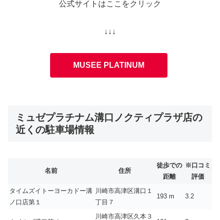
公式サイトはここをクリック
↓↓↓
MUSEE PLATINUM
ミュゼプラチナム溝口ノクティプラザ店の
近くの駐車場情報
徒歩での
※口コミ
名前
住所
距離
評価
タイムズイトーヨーカドー溝
川崎市高津区溝口１
193 m
3.2
ノ口店第１
丁目７
川崎市高津区久本３