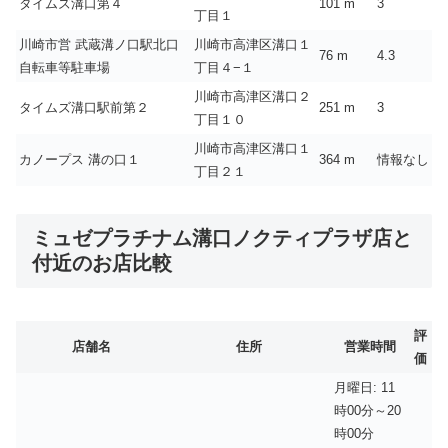
タイムズ溝口第４
101 m
3
丁目１
川崎市営 武蔵溝ノ口駅北口
川崎市高津区溝口１
76 m
4.3
自転車等駐車場
丁目４−１
川崎市高津区溝口２
タイムズ溝口駅前第２
251 m
3
丁目１０
川崎市高津区溝口１
カノープス 溝の口１
364 m
情報なし
丁目２１
ミュゼプラチナム溝口ノクティプラザ店と
付近のお店比較
評
店舗名
住所
営業時間
価
月曜日: 11
時00分～20
時00分