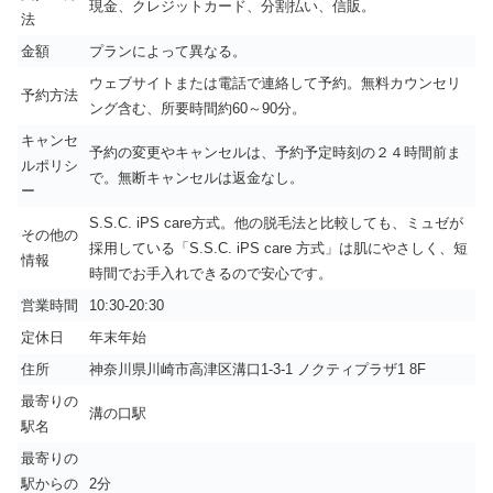
現金、クレジットカード、分割払い、信販。
法
金額
プランによって異なる。
ウェブサイトまたは電話で連絡して予約。無料カウンセリ
予約方法
ング含む、所要時間約60～90分。
キャンセ
予約の変更やキャンセルは、予約予定時刻の２４時間前ま
ルポリシ
で。無断キャンセルは返金なし。
ー
S.S.C. iPS care方式。他の脱毛法と比較しても、ミュゼが
その他の
採用している「S.S.C. iPS care 方式」は肌にやさしく、短
情報
時間でお手入れできるので安心です。
営業時間
10:30-20:30
定休日
年末年始
住所
神奈川県川崎市高津区溝口1-3-1 ノクティプラザ1 8F
最寄りの
溝の口駅
駅名
最寄りの
駅からの
2分