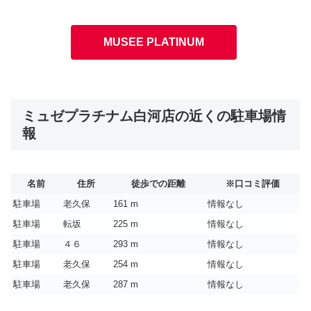
MUSEE PLATINUM
ミュゼプラチナム白河店の近くの駐車場情
報
名前
住所
徒歩での距離
※口コミ評価
駐車場
老久保
161 m
情報なし
駐車場
転坂
225 m
情報なし
駐車場
４６
293 m
情報なし
駐車場
老久保
254 m
情報なし
駐車場
老久保
287 m
情報なし