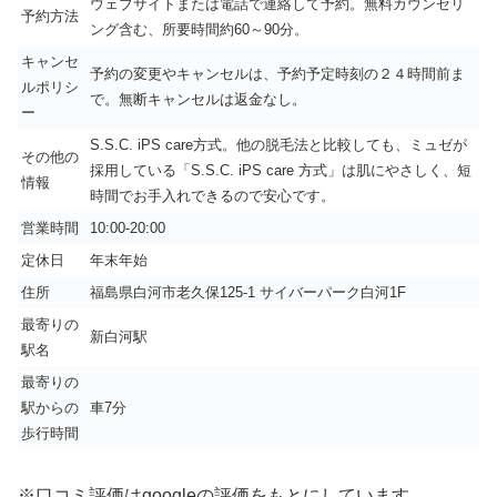
ウェブサイトまたは電話で連絡して予約。無料カウンセリ
予約方法
ング含む、所要時間約60～90分。
キャンセ
予約の変更やキャンセルは、予約予定時刻の２４時間前ま
ルポリシ
で。無断キャンセルは返金なし。
ー
S.S.C. iPS care方式。他の脱毛法と比較しても、ミュゼが
その他の
採用している「S.S.C. iPS care 方式」は肌にやさしく、短
情報
時間でお手入れできるので安心です。
営業時間
10:00-20:00
定休日
年末年始
住所
福島県白河市老久保125-1 サイバーパーク白河1F
最寄りの
新白河駅
駅名
最寄りの
駅からの
車7分
歩行時間
※口コミ評価はgoogleの評価をもとにしています。