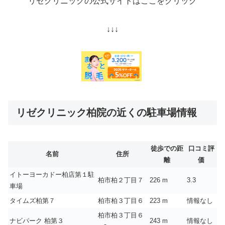
リゼクリニックの公式サイトはここをクリック
↓↓↓
リゼクリニック柏院の近くの駐車場情報
徒歩での距
口コミ評
名前
住所
離
価
イトーヨーカドー柏店第１駐
柏市柏２丁目７
226 m
3.3
車場
タイムズ柏第７
柏市柏３丁目６
223 m
情報なし
柏市柏３丁目６
ナビパーク 柏第３
243 m
情報なし