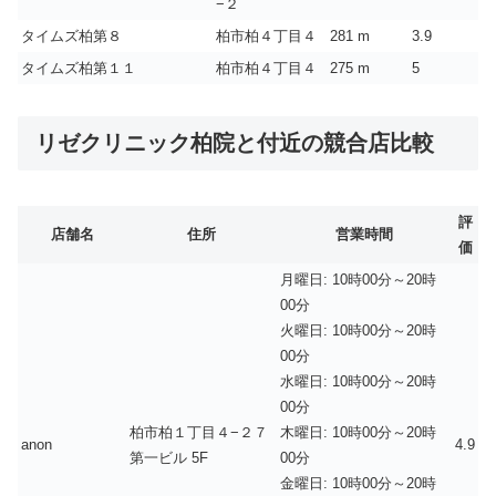
−２
タイムズ柏第８
柏市柏４丁目４
281 m
3.9
タイムズ柏第１１
柏市柏４丁目４
275 m
5
リゼクリニック柏院と付近の競合店比較
評
店舗名
住所
営業時間
価
月曜日: 10時00分～20時
00分
火曜日: 10時00分～20時
00分
水曜日: 10時00分～20時
00分
柏市柏１丁目４−２７
木曜日: 10時00分～20時
anon
4.9
第一ビル 5F
00分
金曜日: 10時00分～20時