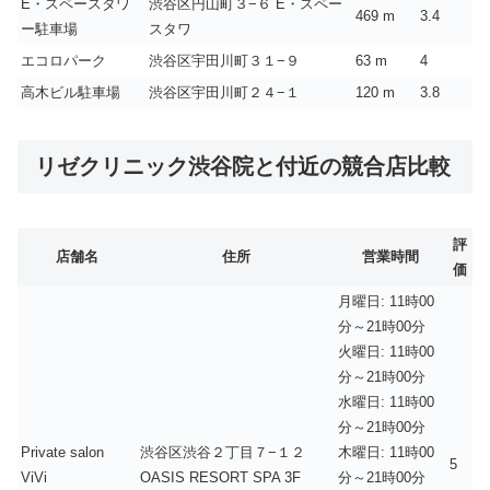
E・スペースタワ
渋谷区円山町３−６ E・スペー
469 m
3.4
ー駐車場
スタワ
エコロパーク
渋谷区宇田川町３１−９
63 m
4
高木ビル駐車場
渋谷区宇田川町２４−１
120 m
3.8
リゼクリニック渋谷院と付近の競合店比較
評
店舗名
住所
営業時間
価
月曜日: 11時00
分～21時00分
火曜日: 11時00
分～21時00分
水曜日: 11時00
分～21時00分
Private salon
渋谷区渋谷２丁目７−１２
木曜日: 11時00
5
ViVi
OASIS RESORT SPA 3F
分～21時00分