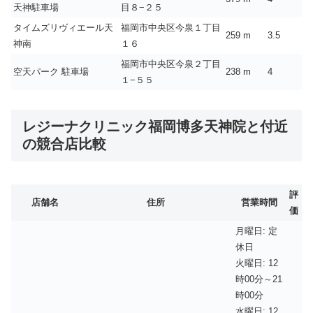
天神駐車場
目８−２５
タイムズリヴィエール天
福岡市中央区今泉１丁目
259 m
3.5
神南
１６
福岡市中央区今泉２丁目
空天パーク 駐車場
238 m
4
１−５５
レジーナクリニック福岡博多天神院と付近
の競合店比較
評
店舗名
住所
営業時間
価
月曜日: 定
休日
火曜日: 12
時00分～21
時00分
水曜日: 12